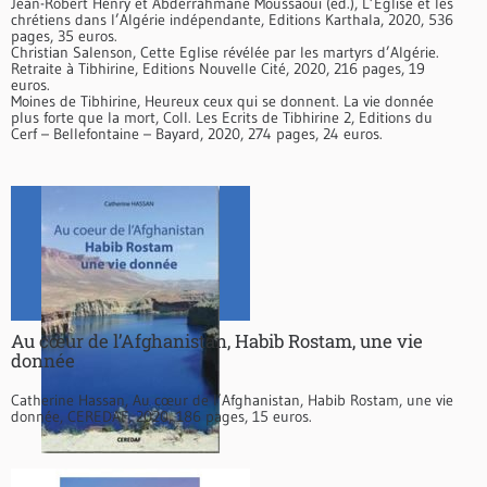
Jean-Robert Henry et Abderrahmane Moussaoui (éd.), L’Eglise et les
chrétiens dans l’Algérie indépendante, Editions Karthala, 2020, 536
pages, 35 euros.
Christian Salenson, Cette Eglise révélée par les martyrs d’Algérie.
Retraite à Tibhirine, Editions Nouvelle Cité, 2020, 216 pages, 19
euros.
Moines de Tibhirine, Heureux ceux qui se donnent. La vie donnée
plus forte que la mort, Coll. Les Ecrits de Tibhirine 2, Editions du
Cerf – Bellefontaine – Bayard, 2020, 274 pages, 24 euros.
Au cœur de l’Afghanistan, Habib Rostam, une vie
donnée
Catherine Hassan, Au cœur de l’Afghanistan, Habib Rostam, une vie
donnée, CEREDAF, 2020, 186 pages, 15 euros.