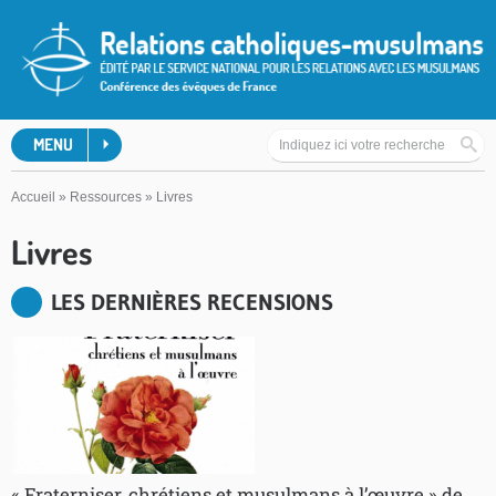
MENU
Accueil
»
Ressources
»
Livres
Livres
LES DERNIÈRES RECENSIONS
« Fraterniser, chrétiens et musulmans à l’œuvre » de