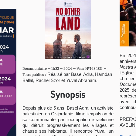
En 2025
anniver
Nostra 
Documentaire — 1h33 — 2024 — Visa Nº163 183 —
l’Eglis
Réalisé par Basel Adra, Hamdan
Tous publics /
chrét
Ballal, Rachel Szor et Yuval Abraham.
Docume
2025 de
Synopsis
représe
avec d
contribu
Depuis plus de 5 ans, Basel Adra, un activiste
palestinien en Cisjordanie, filme l’expulsion de
PREFA
sa communauté par l’occupation israélienne
AVELIN
qui détruit progressivement les villages et
chasse ses habitants. Il rencontre Yuval, un