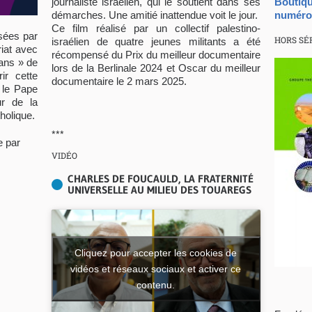
Bouti
journaliste israélien, qui le soutient dans ses
numéro
démarches. Une amitié inattendue voit le jour.
Ce film réalisé par un collectif palestino-
sées par
HORS SÉR
israélien de quatre jeunes militants a été
riat avec
récompensé du Prix du meilleur documentaire
ans » de
lors de la Berlinale 2024 et Oscar du meilleur
ir cette
documentaire le 2 mars 2025.
 le Pape
r de la
holique.
***
e par
VIDÉO
CHARLES DE FOUCAULD, LA FRATERNITÉ
UNIVERSELLE AU MILIEU DES TOUAREGS
Cliquez pour accepter les cookies de
vidéos et réseaux sociaux et activer ce
contenu.