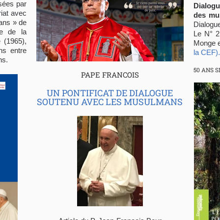
sées par
Dialogu
riat avec
des mu
ans » de
Dialogu
re de la
Le N° 2
e (1965),
Monge e
ns entre
la CEF).
ns.
50 ANS 
PAPE FRANCOIS
UN PONTIFICAT DE DIALOGUE
SOUTENU AVEC LES MUSULMANS