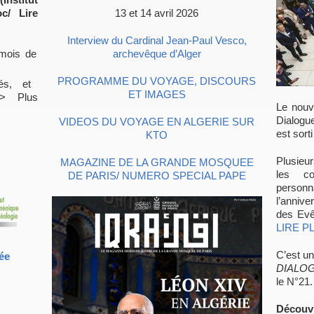
13 et 14 avril 2026
c/ Lire
Interview du Cardinal Jean-Paul Vesco,
archevêque d’Alger
 mois de
PROGRAMME DU VOYAGE, DISCOURS
és, et
ET IMAGES
–> Plus
Le nouv
Dialogu
VIDEOS DU VOYAGE EN ALGERIE SUR
est sorti
KTO
Plusieu
MAGAZINE DE LA GRANDE MOSQUEE
les co
DE PARIS/ NUMERO SPECIAL PAPE
personn
l’anniv
des Evê
LIRE P
C’est un
ée
DIALO
le N°21.
Découv