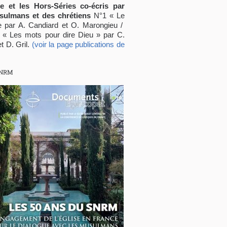
e et les Hors-Séries co-écris
par
sulmans et des chrétiens
N°1 « Le
e par A. Candiard et O. Marongieu /
 « Les mots pour dire Dieu » par C.
t D. Gril.
(voir la page publications de
SNRM