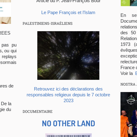
Article du P. Jean-François Bour
Le Pape François et l’Islam
En se
Docume
PALESTINIENS-ISRAÉLIENS
relatio
des 50 
REES
Relati
1973 (
t pas pu
évêques
s, ou qui
except
 replays
relectu
sormais
France 
Voir la
NOSTRA 
ures de
Retrouvez ici des déclarations des
responsables religieux depuis le 7 octobre
2023
 De la
gie du
DOCUMENTAIRE
NO OTHER LAND