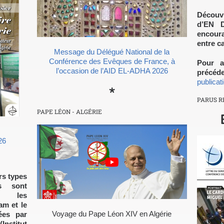
Découv
d’EN 
encour
entre c
Message du Délégué National de la
Conférence des Evêques de France, à
Pour a
l’occasion de l’AID EL-ADHA 2026
précéde
publicat
*
PARUS 
PAPE LÉON - ALGÉRIE
26
s types
s sont
er les
am et le
Voyage du Pape Léon XIV en Algérie
sées par
stitut