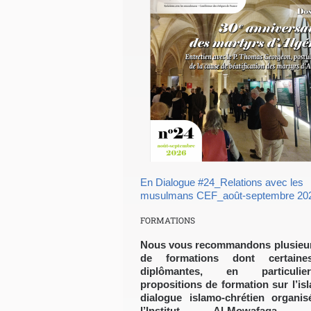
En Dialogue #24_Relations avec les
musulmans CEF_août-septembre 20
FORMATIONS
Nous vous recommandons plusieur
de formations dont certaine
diplômantes, en particuli
propositions de formation sur l’isl
dialogue islamo-chrétien organi
l’Institut Al-Mowafaqa (In