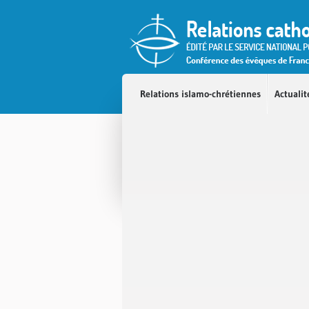
Service national
Accès direct au contenu
Accès direct à la recherche
Accès direct au menu
Relations islamo-chrétiennes
Actualit