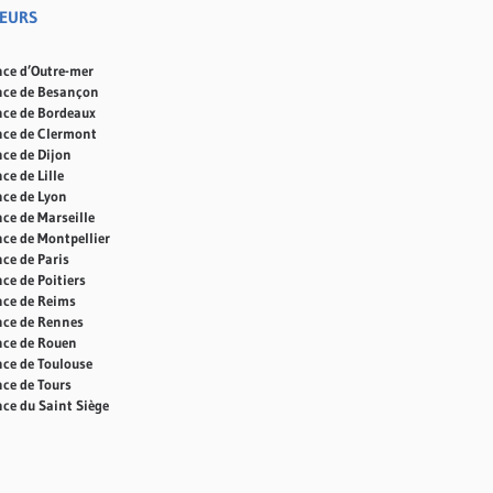
TEURS
nce d’Outre-mer
nce de Besançon
nce de Bordeaux
nce de Clermont
nce de Dijon
ce de Lille
nce de Lyon
nce de Marseille
nce de Montpellier
nce de Paris
ce de Poitiers
nce de Reims
nce de Rennes
nce de Rouen
nce de Toulouse
nce de Tours
nce du Saint Siège