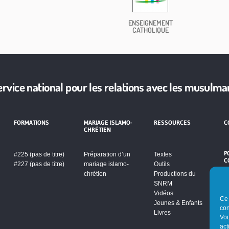
ENSEIGNEMENT
CATHOLIQUE
ervice national pour les relations avec les musulma
FORMATIONS
MARIAGE ISLAMO-
RESSOURCES
C
CHRÉTIEN
P
#225 (pas de titre)
Préparation d’un
Textes
C
#227 (pas de titre)
mariage islamo-
Outils
chrétien
Productions du
SNRM
Vidéos
Ce 
Jeunes & Enfants
con
Livres
Vou
act