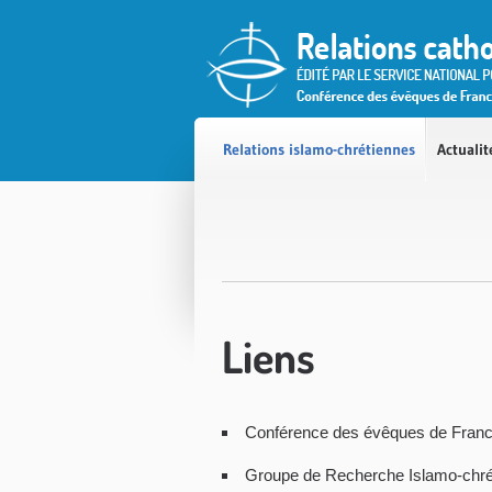
Accès direct au contenu
Accès direct à la recherche
Accès direct au menu
Relations islamo-chrétiennes
Actualit
Liens
Conférence des évêques de Franc
Groupe de Recherche Islamo-chré