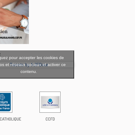
R
quez pour accepter les cookies de
os et réseaux sociaux et activer ce
Tweets by frJFBour
contenu.
CATHOLIQUE
CCFD