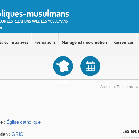
és et initiatives
Formations
Mariage islamo-chrétien
Ressources
LES
AGENDA
ACTEURS
Accueil
»
Relations is
e :
Église catholique
LES ENJ
tien :
GRIC