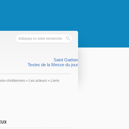
Saint Gaétan
Textes de la Messe du jour
lamo-chrétiennes
»
Les acteurs
»
Liens
EUX