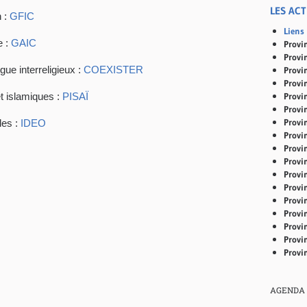
LES AC
 :
GFIC
Liens
 :
GAIC
Provi
Provi
gue interreligieux :
COEXISTER
Provi
Provi
et islamiques :
PISAÏ
Provi
Provin
Provi
les :
IDEO
Provi
Provi
Provi
Provin
Provi
Provi
Provi
Provi
Provi
Provi
AGENDA