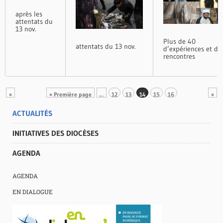
après les
attentats du
13 nov.
Plus de 40
attentats du 13 nov.
d’expériences et de
rencontres
«
« Première page
…
12
13
14
15
16
»
ACTUALITÉS
INITIATIVES DES DIOCÈSES
AGENDA
AGENDA
EN DIALOGUE