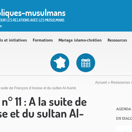
és et initiatives
Formations
Mariage islamo-chrétien
Ressources
LES
AGENDA
ACTEURS
Accueil
»
Ressources
a suite de François d’Assise et du sultan Al-Kamil
n° 11 : A la suite de
se et du sultan Al-
AGENDA
EN DIAL