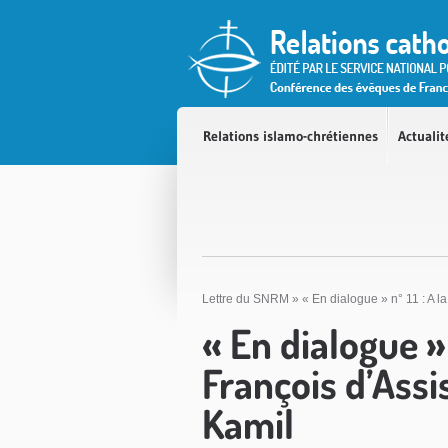
Accès direct au contenu
Accès direct à la recherche
Accès direct au menu
Relations islamo-chrétiennes
Actualit
Lettre du SNRM
»
« En dialogue » n° 11 : A l
« En dialogue » 
François d’Assi
Kamil