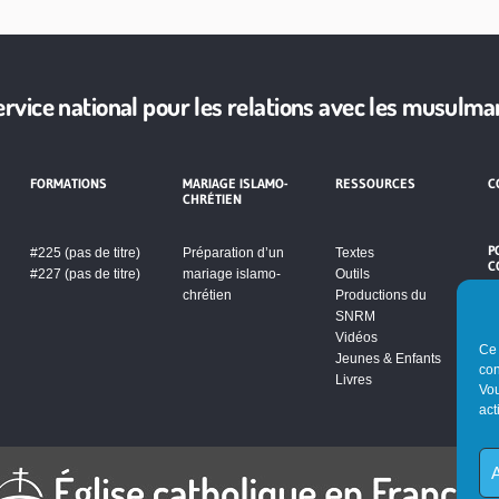
ervice national pour les relations avec les musulma
FORMATIONS
MARIAGE ISLAMO-
RESSOURCES
C
CHRÉTIEN
P
#225 (pas de titre)
Préparation d’un
Textes
C
#227 (pas de titre)
mariage islamo-
Outils
chrétien
Productions du
SNRM
Vidéos
Ce 
Jeunes & Enfants
con
Livres
Vou
act
A