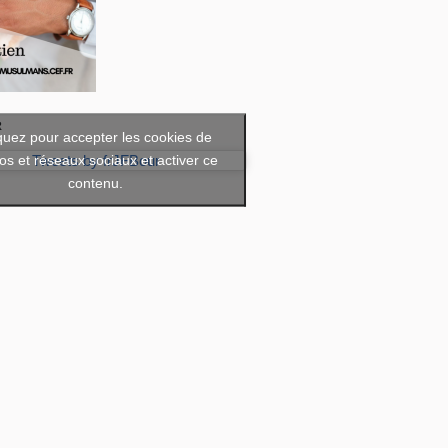
R
quez pour accepter les cookies de
os et réseaux sociaux et activer ce
Tweets by frJFBour
contenu.