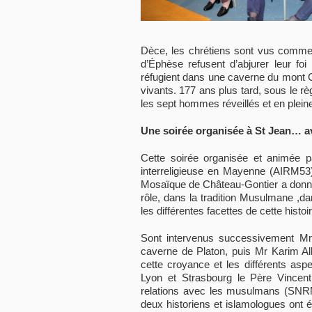
Dèce, les chrétiens sont vus comme u
d’Éphèse refusent d’abjurer leur foi 
réfugient dans une caverne du mont C
vivants. 177 ans plus tard, sous le rè
les sept hommes réveillés et en plein
Une soirée organisée à St Jean… a
Cette soirée organisée et animée pa
interreligieuse en Mayenne (AIRM53
Mosaïque de Château-Gontier a donné 
rôle, dans la tradition Musulmane ,da
les différentes facettes de cette hist
Sont intervenus successivement Mm
caverne de Platon, puis Mr Karim All
cette croyance et les différents as
Lyon et Strasbourg le Père Vincent 
relations avec les musulmans (SNRM)
deux historiens et islamologues ont év