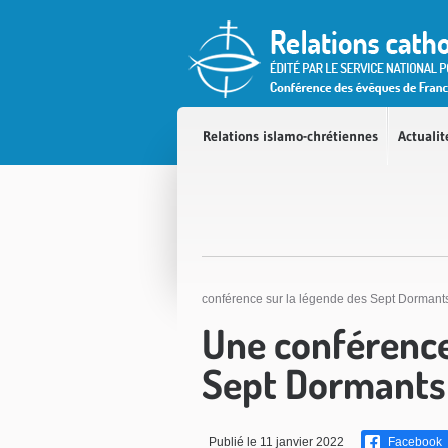
Accès direct au contenu
Accès direct à la recherche
Accès direct au menu
Relations islamo-chrétiennes
Actualit
conférence sur la légende des Sept Dormant
Une conférence
Sept Dormants
Publié le 11 janvier 2022
Facebook