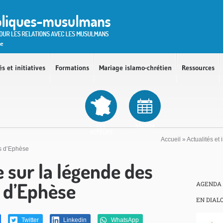
és et initiatives
Formations
Mariage islamo-chrétien
Ressources
LES
AGENDA
ACTEURS
Accueil
»
Actualités et i
s d’Ephèse
 sur la légende des
 d’Ephèse
AGENDA
EN DIAL
Twitter
Linkedin
WhatsApp