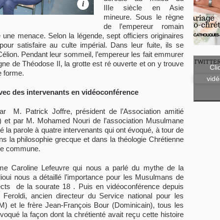
i
IIIe siècle en Asie
mineure. Sous le règne
de l’empereur romain
ne menace. Selon la légende, sept officiers originaires
pour satisfaire au culte impérial. Dans leur fuite, ils se
élion. Pendant leur sommeil, l’empereur les fait emmurer
TWITTE
gne de Théodose II, la grotte est ré ouverte et on y trouve
Cli
e forme.
vidé
vec des intervenants en vidéoconférence
r M. Patrick Joffre, président de l’Association amitié
) et par M. Mohamed Nouri de l’association Musulmane
la parole à quatre intervenants qui ont évoqué, à tour de
ns la philosophie grecque et dans la théologie Chrétienne
oire commune.
e Caroline Lefeuvre qui nous a parlé du mythe de la
ioui nous a détaillé l’importance pour les Musulmans de
pects de la sourate 18 . Puis en vidéoconférence depuis
Feroldi, ancien directeur du Service national pour les
 et le frère Jean-François Bour (Dominicain), tous les
oqué la façon dont la chrétienté avait reçu cette histoire