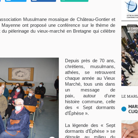
l’association Musulmane mosaïque de Château-Gontier et
e en Mayenne ont proposé une conférence sur le thème de
t du pèlerinage du vieux-marché en Bretagne qui célèbre
Depuis près de 70 ans,
chrétiens, musulmans,
athées, se retrouvent
chaque année au Vieux
Marché, tous unis dans
un message de
paix, autour d’une
LE MARI
histoire commune, celle
MAR
des « Sept dormants
CLIQ
d’Éphèse ».
La légende des « Sept
dormants d’Éphèse » se
déroule au milieu du