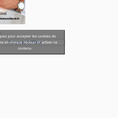
R
quez pour accepter les cookies de
os et réseaux sociaux et activer ce
Tweets by frJFBour
contenu.