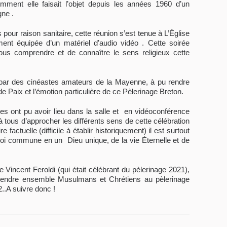
ment elle faisait l’objet depuis les années 1960 d’un
ne .
pour raison sanitaire, cette réunion s’est tenue à L’Église
ent équipée d’un matériel d’audio vidéo . Cette soirée
s comprendre et de connaître le sens religieux cette
par des cinéastes amateurs de la Mayenne, à pu rendre
e Paix et l’émotion particulière de ce Pèlerinage Breton.
s ont pu avoir lieu dans la salle et en vidéoconférence
 tous d’approcher les différents sens de cette célébration
e factuelle (difficile à établir historiquement) il est surtout
Foi commune en un Dieu unique, de la vie Éternelle et de
 Vincent Feroldi (qui était célébrant du pèlerinage 2021),
rendre ensemble Musulmans et Chrétiens au pèlerinage
..A suivre donc !