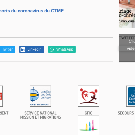
morts du coronavirus du CTMF
TWITTE
Cli
vidé
Twitter
Linkedin
WhatsApp
RIENT
SERVICE NATIONAL
GFIC
SECOURS 
MISSION ET MIGRATIONS