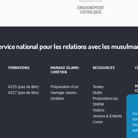
ENSEIGNEMENT
CATHOLIQUE
ervice national pour les relations avec les musulma
FORMATIONS
MARIAGE ISLAMO-
RESSOURCES
C
CHRÉTIEN
P
#225 (pas de titre)
Préparation d’un
Textes
C
#227 (pas de titre)
mariage islamo-
Outils
chrétien
Productions du
SNRM
Vidéos
Ce 
Jeunes & Enfants
con
Livres
Vou
act