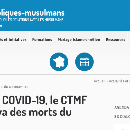
és et initiatives
Formations
Mariage islamo-chrétien
Ressources
LES
AGENDA
ACTEURS
Accueil
»
Actualités et i
ts du coronavirus
 COVID-19, le CTMF
wa des morts du
AGENDA
EN DIAL