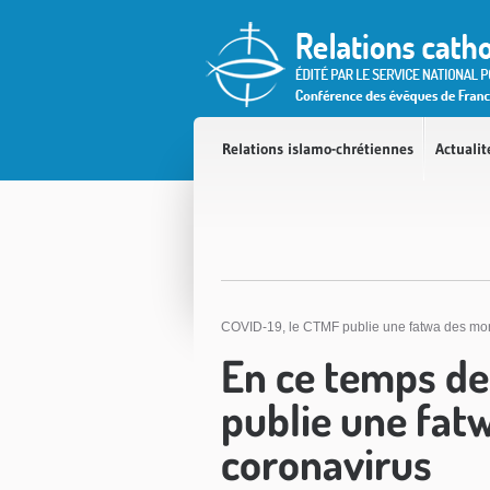
Accès direct au contenu
Accès direct à la recherche
Accès direct au menu
Relations islamo-chrétiennes
Actualit
COVID-19, le CTMF publie une fatwa des mor
En ce temps de
publie une fat
coronavirus