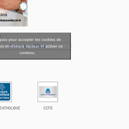
R
quez pour accepter les cookies de
os et réseaux sociaux et activer ce
Tweets by frJFBour
contenu.
CATHOLIQUE
CCFD