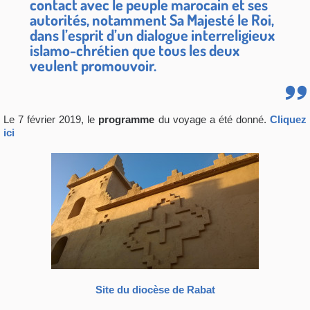
contact avec le peuple marocain et ses
autorités, notamment Sa Majesté le Roi,
dans l’esprit d’un dialogue interreligieux
islamo-chrétien que tous les deux
veulent promouvoir.
Le 7 février 2019, le
programme
du voyage a été donné.
Cliquez
ici
Site du diocèse de Rabat