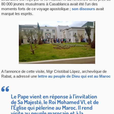
80 000 jeunes musulmans à Casablanca avait été l’un des
moments forts de ce voyage apostolique ;
son discours
avait
marqué les esprits.
A l’annonce de cette visite, Mgr Cristóbal López, archevêque de
Rabat, a adressé une
lettre au peuple de Dieu qui est au Maroc
Le Pape vient en réponse à l’invitation
de Sa Majesté, le Roi Mohamed VI, et de
l’Église qui pèlerine au Maroc. Il rend
visite au peuple marocain et à la